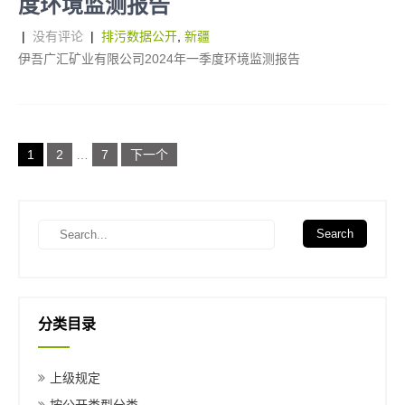
度环境监测报告
|
没有评论
|
排污数据公开
,
新疆
伊吾广汇矿业有限公司2024年一季度环境监测报告
文
1
2
…
7
下一个
章
导
航
S
e
a
r
c
h
分类目录
上级规定